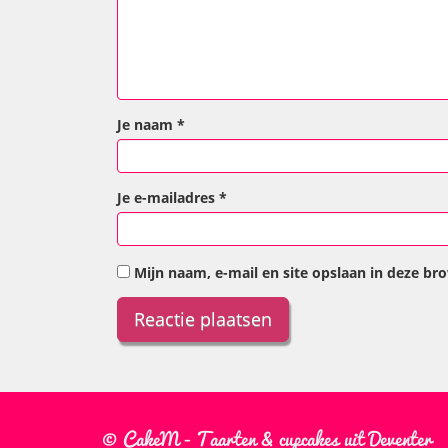
Je naam
*
Je e-mailadres
*
Mijn naam, e-mail en site opslaan in deze br
© CakeM - Taarten & cupcakes uit Deventer