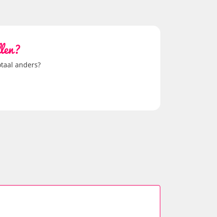
llen?
otaal anders?