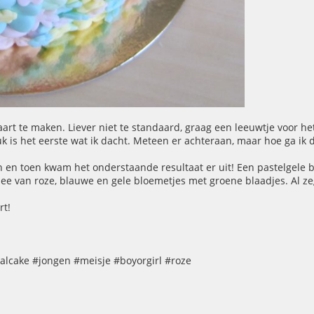
rt te maken. Liever niet te standaard, graag een leeuwtje voor het
is het eerste wat ik dacht. Meteen er achteraan, maar hoe ga ik 
en en toen kwam het onderstaande resultaat er uit! Een pastelgele 
zee van roze, blauwe en gele bloemetjes met groene blaadjes. Al zeg
rt!
lcake #jongen #meisje #boyorgirl #roze