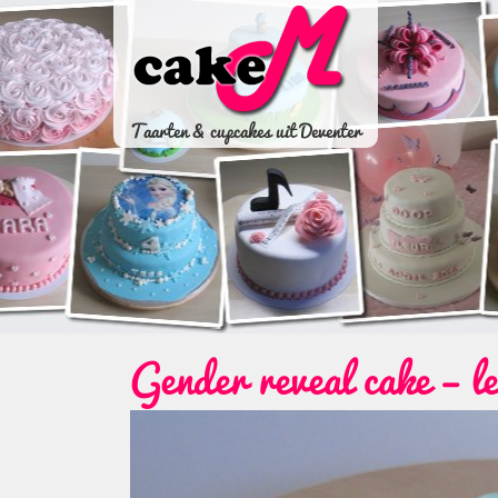
Taarten & cupcakes uit Deventer
Gender reveal cake – l