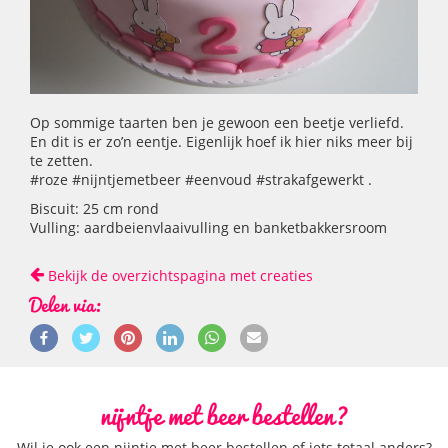
Op sommige taarten ben je gewoon een beetje verliefd.
En dit is er zo’n eentje. Eigenlijk hoef ik hier niks meer bij
te zetten.
#roze #nijntjemetbeer #eenvoud #strakafgewerkt .
Biscuit: 25 cm rond
Vulling: aardbeienvlaaivulling en banketbakkersroom
Bekijk de overzichtspagina met creaties
Delen via:
nijntje met beer bestellen?
Wil je ook een nijntje met beer bestellen of iets totaal anders?