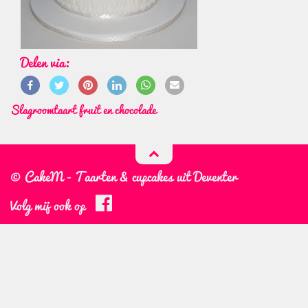
Delen via:
Slagroomtaart fruit en chocolade
© CakeM - Taarten & cupcakes uit Deventer
Volg mij ook op