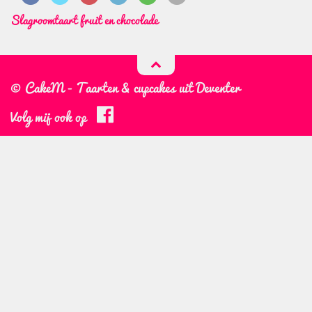
Slagroomtaart fruit en chocolade
© CakeM - Taarten & cupcakes uit Deventer
Volg mij ook op