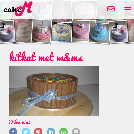
Tog
nav
Bericht
kitkat met m&ms
navigatie
Delen via: