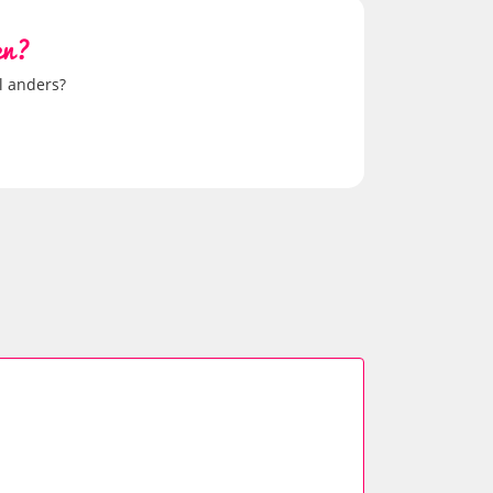
en?
al anders?