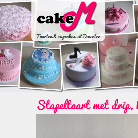
Taarten & cupcakes uit Deventer
Stapeltaart met drip