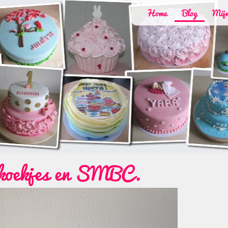
Home
Blog
Mijn
, koekjes en SMBC.