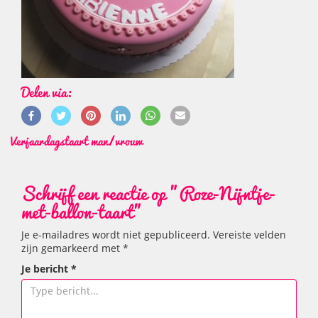
Delen via:
Verjaardagstaart man/vrouw
Schrijf een reactie op "Roze-Nijntje-
met-ballon-taart"
Je e-mailadres wordt niet gepubliceerd.
Vereiste velden
zijn gemarkeerd met
*
Je bericht
*